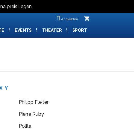
nalpreis liegen.
shopping_cart
Anmelden
TE
EVENTS
THEATER
SPORT
X
Y
Philipp Fleiter
Pierre Ruby
Polita