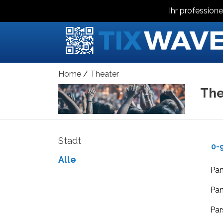
Ihr professione
Home
Theater
The
Stadt
0-
Alle
Pa
Pan
Par