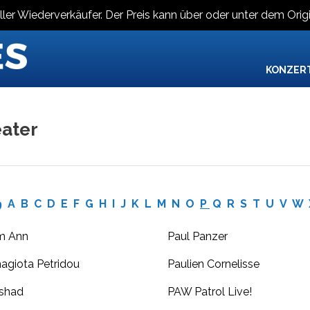
ller Wiederverkäufer. Der Preis kann über oder unter dem Origi
KONZER
ater
9
A
B
C
D
E
F
G
H
I
J
K
L
M
N
O
P
Q
R
S
T
U
V
W
m Ann
Paul Panzer
agiota Petridou
Paulien Cornelisse
shad
PAW Patrol Live!