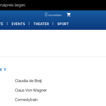
nalpreis liegen.
shopping_cart
Anmelden
TE
EVENTS
THEATER
SPORT
X
Y
Claudia de Breij
Claus Von Wagner
Comedytrain