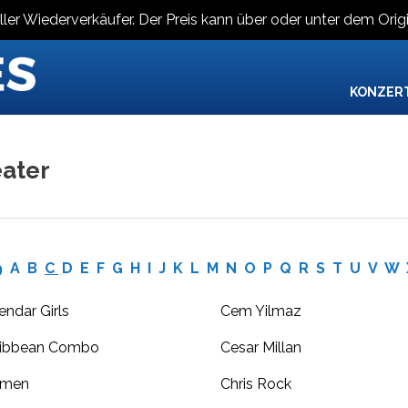
ller Wiederverkäufer. Der Preis kann über oder unter dem Origi
KONZER
ater
9
A
B
C
D
E
F
G
H
I
J
K
L
M
N
O
P
Q
R
S
T
U
V
W
endar Girls
Cem Yilmaz
ribbean Combo
Cesar Millan
rmen
Chris Rock