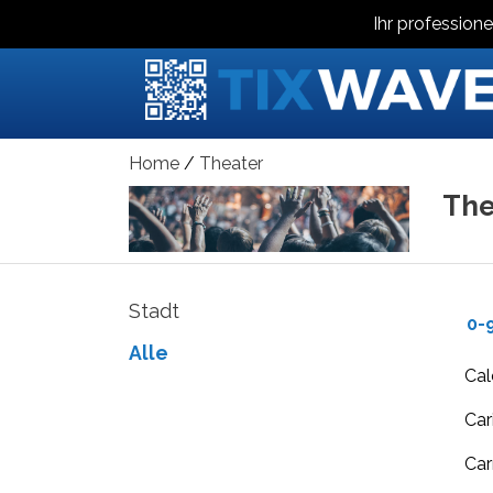
Ihr professione
Home
Theater
The
Stadt
0-
Alle
Cal
Ca
Ca