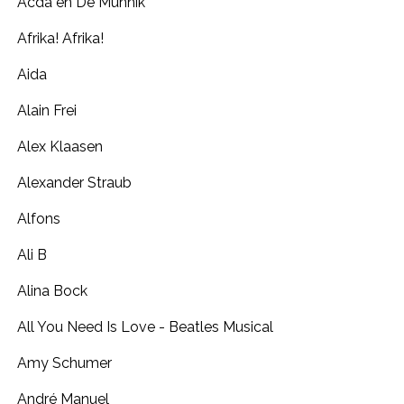
Acda en De Munnik
Afrika! Afrika!
Aida
Alain Frei
Alex Klaasen
Alexander Straub
Alfons
Ali B
Alina Bock
All You Need Is Love - Beatles Musical
Amy Schumer
André Manuel