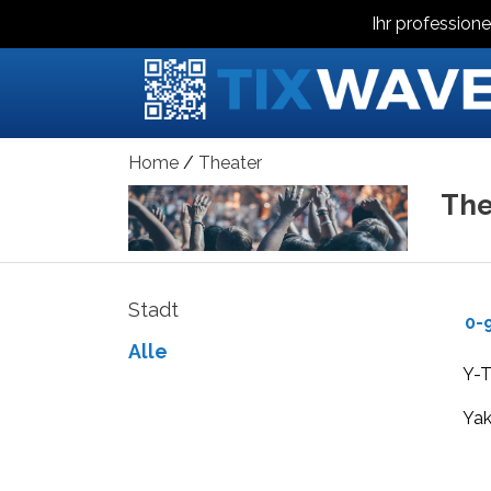
Ihr professione
Home
Theater
The
Stadt
0-
Alle
Y-T
Yak