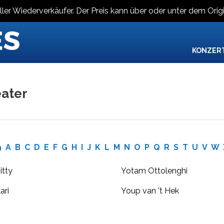
ller Wiederverkäufer. Der Preis kann über oder unter dem Origi
KONZER
ater
9
A
B
C
D
E
F
G
H
I
J
K
L
M
N
O
P
Q
R
S
T
U
V
W
itty
Yotam Ottolenghi
ari
Youp van 't Hek