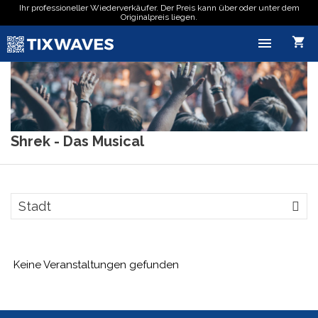
Ihr professioneller Wiederverkäufer. Der Preis kann über oder unter dem
Originalpreis liegen.

shopping_cart
Shrek - Das Musical
Stadt
Keine Veranstaltungen gefunden