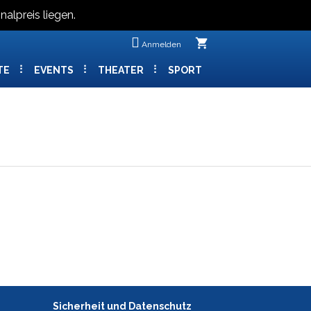
nalpreis liegen.
shopping_cart
Anmelden
TE
EVENTS
THEATER
SPORT
Sicherheit und Datenschutz