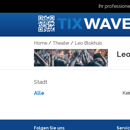
Ihr professione
Home
Theater
Leo Blokhuis
Leo
Stadt
Alle
Kei
Folgen Sie uns
Servi