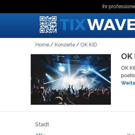
Ihr professione
Home
Konzerte
OK KID
OK 
OK KID
poetis
Weit
Stadt