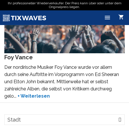
Ihr professioneller Wiederverkäufer. Der Preis kann über oder unter dem
Originalpreis liegen.

shopping_cart
Foy Vance
Der nordirische Musiker Foy Vance wurde vor allem
durch seine Auftritte im Vorprogramm von Ed Sheeran
und Elton John bekannt. Mittlerweile hat er selbst
zahlreiche Alben, die selbst von Kritikern durchweg
gelo
...
+ Weiterlesen
Stadt