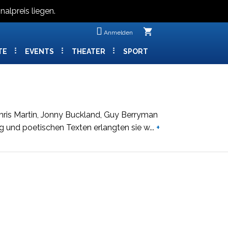
nalpreis liegen.
shopping_cart
Anmelden
TE
EVENTS
THEATER
SPORT
hris Martin, Jonny Buckland, Guy Berryman
 und poetischen Texten erlangten sie w
...
+