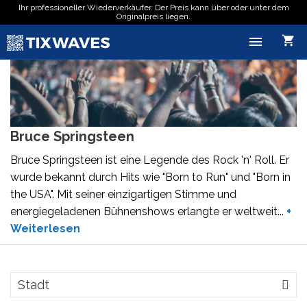
Ihr professioneller Wiederverkäufer. Der Preis kann über oder unter dem
Originalpreis liegen.

shopping_cart
Bruce Springsteen
Bruce Springsteen ist eine Legende des Rock 'n' Roll. Er
wurde bekannt durch Hits wie "Born to Run" und "Born in
the USA". Mit seiner einzigartigen Stimme und
energiegeladenen Bühnenshows erlangte er weltweit
...
+
Weiterlesen
Stadt